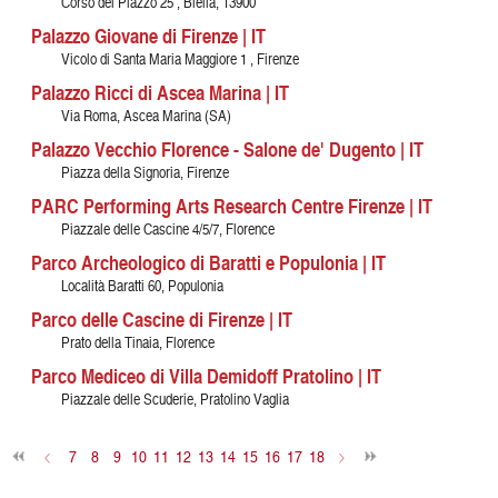
Corso del Piazzo 25 , Biella, 13900
Palazzo Giovane di Firenze | IT
Vicolo di Santa Maria Maggiore 1 , Firenze
Palazzo Ricci di Ascea Marina | IT
Via Roma, Ascea Marina (SA)
Palazzo Vecchio Florence - Salone de' Dugento | IT
Piazza della Signoria, Firenze
PARC Performing Arts Research Centre Firenze | IT
Piazzale delle Cascine 4/5/7, Florence
Parco Archeologico di Baratti e Populonia | IT
Località Baratti 60, Populonia
Parco delle Cascine di Firenze | IT
Prato della Tinaia, Florence
Parco Mediceo di Villa Demidoff Pratolino | IT
Piazzale delle Scuderie, Pratolino Vaglia
<
7
8
9
10
11
12
13
14
15
16
17
18
>