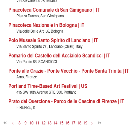
Via Selvanesco 75, Milano
Pinacoteca Comunale di San Gimignano | IT
Piazza Duomo, San Gimignano
Pinacoteca Nazionale in Bologna | IT
Via delle Belle Arti 56, Bologna
Polo Museale Santo Spirito di Lanciano | IT
Via Santo Spirito 77 , Lanciano (Chieti), Italy
Pomario del Castello dell'Acciaiolo Scandicci | IT
Via Pantin 63, SCANDICCI
Ponte alle Grazie - Ponte Vecchio - Ponte Santa Trinita | IT
Arno, Firenze
Portland Time-Based Art Festival | US
415 SW 10th Avenue STE 300, Portland
Prato del Quercione - Parco delle Cascine di Firenze | IT
FIRENZE, It
<
8
9
10
11
12
13
14
15
16
17
18
19
>