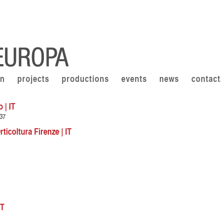
on
projects
productions
events
news
contact
 | IT
37
rticoltura Firenze | IT
IT