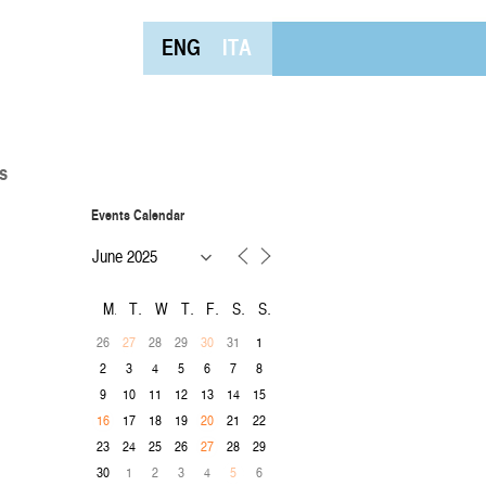
ENG
ITA
s
Events Calendar
M
T
W
T
F
S
S
26
28
29
31
1
27
30
2
3
4
5
6
7
8
9
10
11
12
13
14
15
17
18
19
21
22
16
20
23
24
25
26
28
29
27
30
1
2
3
4
6
5