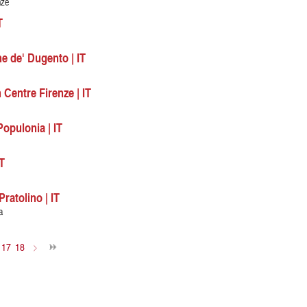
nze
T
e de' Dugento | IT
entre Firenze | IT
Populonia | IT
T
ratolino | IT
a
17
18
>