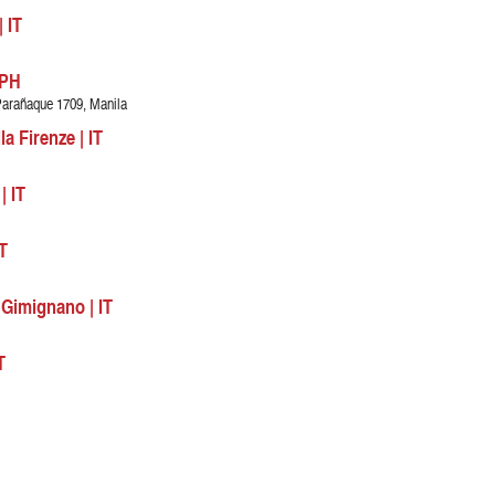
 IT
 PH
Parañaque 1709, Manila
a Firenze | IT
| IT
T
 Gimignano | IT
T