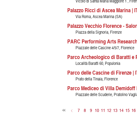
Vicolo di Santa Maria Maggiore 1 , Fire
Palazzo Ricci di Ascea Marina | I
Via Roma, Ascea Marina (SA)
Palazzo Vecchio Florence - Salon
Piazza della Signoria, Firenze
PARC Performing Arts Research C
Piazzale delle Cascine 4/5/7, Florence
Parco Archeologico di Baratti e 
Località Baratti 60, Populonia
Parco delle Cascine di Firenze | I
Prato della Tinaia, Florence
Parco Mediceo di Villa Demidoff P
Piazzale delle Scuderie, Pratolino Vagli
<
7
8
9
10
11
12
13
14
15
16