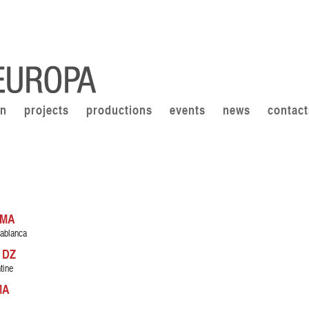
on
projects
productions
events
news
contact
| MA
ablanca
| DZ
tine
MA