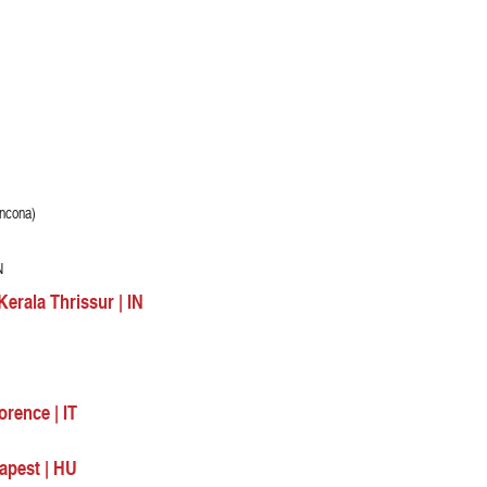
Ancona)
N
Kerala Thrissur | IN
orence | IT
dapest | HU