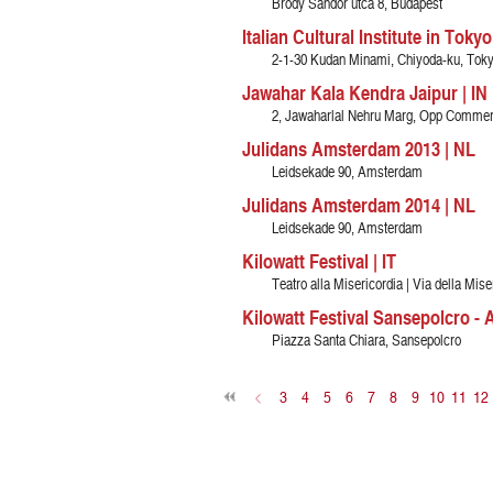
Bródy Sándor utca 8, Budapest
Italian Cultural Institute in Tokyo
2-1-30 Kudan Minami, Chiyoda-ku, Tok
Jawahar Kala Kendra Jaipur | IN
2, Jawaharlal Nehru Marg, Opp Commerc
Julidans Amsterdam 2013 | NL
Leidsekade 90, Amsterdam
Julidans Amsterdam 2014 | NL
Leidsekade 90, Amsterdam
Kilowatt Festival | IT
Teatro alla Misericordia | Via della Mis
Kilowatt Festival Sansepolcro - A
Piazza Santa Chiara, Sansepolcro
<
3
4
5
6
7
8
9
10
11
12