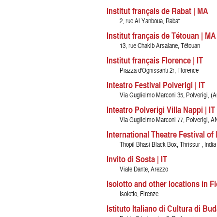
Institut français de Rabat | MA
2, rue Al Yanboua, Rabat
Institut français de Tétouan | MA
13, rue Chakib Arsalane, Tétouan
Institut français Florence | IT
Piazza d'Ognissanti 2r, Florence
Inteatro Festival Polverigi | IT
Via Guglielmo Marconi 35, Polverigi, (
Inteatro Polverigi Villa Nappi | IT
Via Guglielmo Marconi 77, Polverigi, A
International Theatre Festival of 
Thopil Bhasi Black Box, Thrissur , India
Invito di Sosta | IT
Viale Dante, Arezzo
Isolotto and other locations in Fl
Isolotto, Firenze
Istituto Italiano di Cultura di Bu