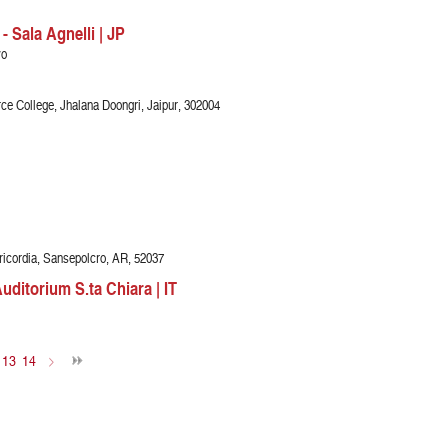
 - Sala Agnelli | JP
yo
e College, Jhalana Doongri, Jaipur, 302004
ericordia, Sansepolcro, AR, 52037
uditorium S.ta Chiara | IT
13
14
>