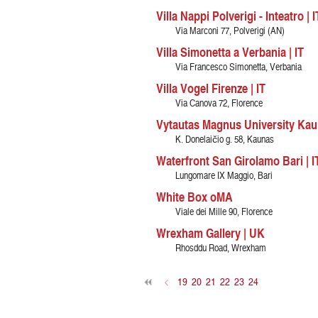
Villa Nappi Polverigi - Inteatro | I
Via Marconi 77, Polverigi (AN)
Villa Simonetta a Verbania | IT
Via Francesco Simonetta, Verbania
Villa Vogel Firenze | IT
Via Canova 72, Florence
Vytautas Magnus University Kau
K. Donelaičio g. 58, Kaunas
Waterfront San Girolamo Bari | I
Lungomare IX Maggio, Bari
White Box oMA
Viale dei Mille 90, Florence
Wrexham Gallery | UK
Rhosddu Road, Wrexham
<
19
20
21
22
23
24