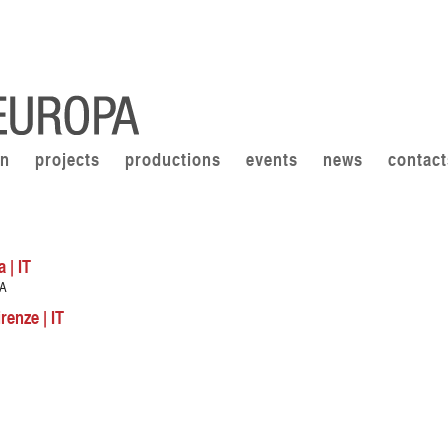
on
projects
productions
events
news
contact
 | IT
OA
renze | IT