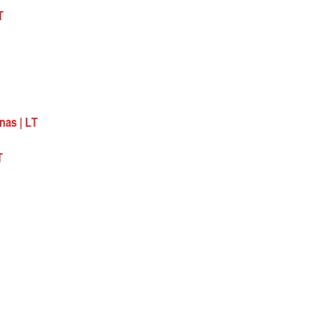
T
nas | LT
T