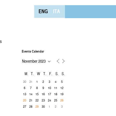
ENG
ITA
s
Events Calendar
M
T
W
T
F
S
S
30
31
1
2
3
4
5
6
7
8
9
10
11
12
13
14
15
16
17
18
19
21
22
23
24
25
20
26
27
28
30
1
2
3
29