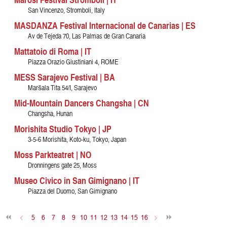
San Vincenzo, Stromboli, Italy
MASDANZA Festival Internacional de Canarias | ES
Av de Tejeda 70, Las Palmas de Gran Canaria
Mattatoio di Roma | IT
Piazza Orazio Giustiniani 4, ROME
MESS Sarajevo Festival | BA
Maršala Tita 54/I, Sarajevo
Mid-Mountain Dancers Changsha | CN
Changsha, Hunan
Morishita Studio Tokyo | JP
3-5-6 Morishita, Koto-ku, Tokyo, Japan
Moss Parkteatret | NO
Dronningens gate 25, Moss
Museo Civico in San Gimignano | IT
Piazza del Duomo, San Gimignano
<
5
6
7
8
9
10
11
12
13
14
15
16
>