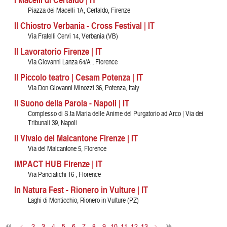
Piazza dei Macelli 1A, Certaldo, Firenze
Il Chiostro Verbania - Cross Festival | IT
Via Fratelli Cervi 14, Verbania (VB)
Il Lavoratorio Firenze | IT
Via Giovanni Lanza 64/A , Florence
Il Piccolo teatro | Cesam Potenza | IT
Via Don Giovanni Minozzi 36, Potenza, Italy
Il Suono della Parola - Napoli | IT
Complesso di S.ta Maria delle Anime del Purgatorio ad Arco | Via dei
Tribunali 39, Napoli
Il Vivaio del Malcantone Firenze | IT
Via del Malcantone 5, Florence
IMPACT HUB Firenze | IT
Via Panciatichi 16 , Florence
In Natura Fest - Rionero in Vulture | IT
Laghi di Monticchio, Rionero in Vulture (PZ)
<
2
3
4
5
6
7
8
9
10
11
12
13
>