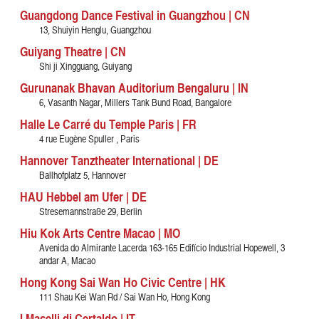
Guangdong Dance Festival in Guangzhou | CN
13, Shuiyin Henglu, Guangzhou
Guiyang Theatre | CN
Shi ji Xingguang, Guiyang
Gurunanak Bhavan Auditorium Bengaluru | IN
6, Vasanth Nagar, Millers Tank Bund Road, Bangalore
Halle Le Carré du Temple Paris | FR
4 rue Eugène Spuller , Paris
Hannover Tanztheater International | DE
Ballhofplatz 5, Hannover
HAU Hebbel am Ufer | DE
Stresemannstraße 29, Berlin
Hiu Kok Arts Centre Macao | MO
Avenida do Almirante Lacerda 163-165 Edifício Industrial Hopewell, 3
andar A, Macao
Hong Kong Sai Wan Ho Civic Centre | HK
111 Shau Kei Wan Rd / Sai Wan Ho, Hong Kong
I Macelli di Certaldo | IT