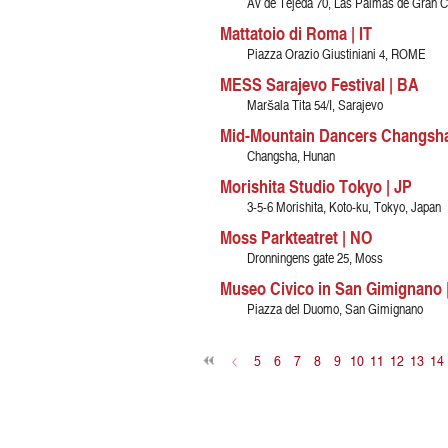
Av de Tejeda 70, Las Palmas de Gran C
Mattatoio di Roma | IT
Piazza Orazio Giustiniani 4, ROME
MESS Sarajevo Festival | BA
Maršala Tita 54/I, Sarajevo
Mid-Mountain Dancers Changsha
Changsha, Hunan
Morishita Studio Tokyo | JP
3-5-6 Morishita, Koto-ku, Tokyo, Japan
Moss Parkteatret | NO
Dronningens gate 25, Moss
Museo Civico in San Gimignano |
Piazza del Duomo, San Gimignano
<
5
6
7
8
9
10
11
12
13
14