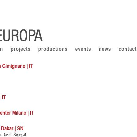
on
projects
productions
events
news
contact
n Gimignano | IT
 IT
ter Milano | IT
 Dakar | SN
, Dakar, Senegal