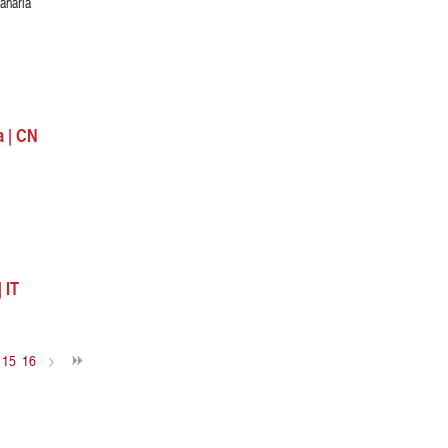
anaria
 | CN
 IT
15
16
>