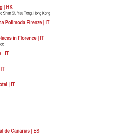
g | HK
Sze Shan St, Yau Tong, Hong Kong
a Polimoda Firenze | IT
aces in Florence | IT
nce
 | IT
 IT
tel | IT
l de Canarias | ES