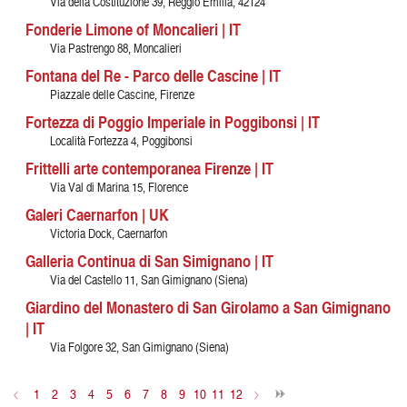
Via della Costituzione 39, Reggio Emilia, 42124
Fonderie Limone of Moncalieri | IT
Via Pastrengo 88, Moncalieri
Fontana del Re - Parco delle Cascine | IT
Piazzale delle Cascine, Firenze
Fortezza di Poggio Imperiale in Poggibonsi | IT
Località Fortezza 4, Poggibonsi
Frittelli arte contemporanea Firenze | IT
Via Val di Marina 15, Florence
Galeri Caernarfon | UK
Victoria Dock, Caernarfon
Galleria Continua di San Simignano | IT
Via del Castello 11, San Gimignano (Siena)
Giardino del Monastero di San Girolamo a San Gimignano
| IT
Via Folgore 32, San Gimignano (Siena)
<
1
2
3
4
5
6
7
8
9
10
11
12
>