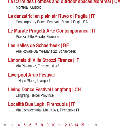
Le Carré des Lombes and outdoor spaces Montréal | CA
Montréal, Québec
Le danzatrici en plein air Ruvo di Puglia | IT
Contemporary Dance Festival , Ruvo di Puglia BA
Le Murate Progetti Arte Contemporanea | IT
Piazza delle Murate, Florence
Les Halles de Schaerbeek | BE
Rue Royale-Sainte-Marie 22, Schaerbeek
Limonaia di Villa Strozzi Firenze | IT
Via Pisana 77, Firenze, 50143
Liverpool Arab Festival
1 Hope Place, Liverpool
Living Dance Festival Langfang | CH
Langfang, Heibei Province
Località Due Laghi Firenzuola | IT
Via Cornacchiaia i Mulini 371, Firenzuola FI
<
4
5
6
7
8
9
10
11
12
13
14
15
>