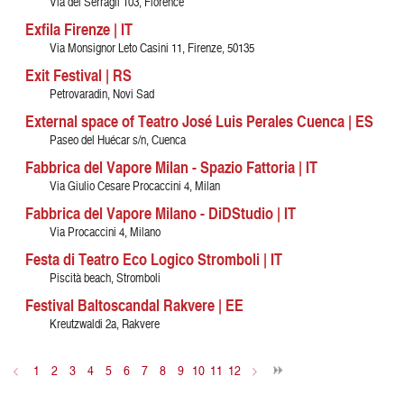
Via dei Serragli 103, Florence
Exfila Firenze | IT
Via Monsignor Leto Casini 11, Firenze, 50135
Exit Festival | RS
Petrovaradin, Novi Sad
External space of Teatro José Luis Perales Cuenca | ES
Paseo del Huécar s/n, Cuenca
Fabbrica del Vapore Milan - Spazio Fattoria | IT
Via Giulio Cesare Procaccini 4, Milan
Fabbrica del Vapore Milano - DiDStudio | IT
Via Procaccini 4, Milano
Festa di Teatro Eco Logico Stromboli | IT
Piscità beach, Stromboli
Festival Baltoscandal Rakvere | EE
Kreutzwaldi 2a, Rakvere
<
1
2
3
4
5
6
7
8
9
10
11
12
>