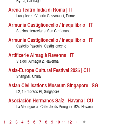
Byrsa, Carthago
Arena Teatro India di Roma | IT
Lungotevere Vittorio Gassman 1, Rome
Armunia Castiglioncello / Inequilibrio | IT
Stazione ferroviaria, San Gimignano
Armunia Castiglioncello / Inequilibrio | IT
Castello Pasquini, Castiglioncello
Artificerie Almagià Ravenna | IT
Via dell’Almagià 2, Ravenna
Asia-Europe Cultural Festival 2025 | CH
Shanghai, China
Asian Civilisations Museum Singapore | SG
L2, 1 Empress Pl, Singapore
Asociación Hermanos Saíz - Havana | CU
La Madriguera . Calle Jesús Peregrino 524, Havana
1
2
3
4
5
6
7
8
9
10
11
12
>