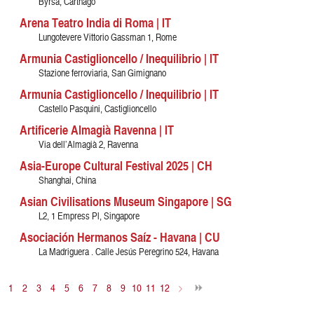
Byrsa, Carthago
Arena Teatro India di Roma | IT
Lungotevere Vittorio Gassman 1, Rome
Armunia Castiglioncello / Inequilibrio | IT
Stazione ferroviaria, San Gimignano
Armunia Castiglioncello / Inequilibrio | IT
Castello Pasquini, Castiglioncello
Artificerie Almagià Ravenna | IT
Via dell’Almagià 2, Ravenna
Asia-Europe Cultural Festival 2025 | CH
Shanghai, China
Asian Civilisations Museum Singapore | SG
L2, 1 Empress Pl, Singapore
Asociación Hermanos Saíz - Havana | CU
La Madriguera . Calle Jesús Peregrino 524, Havana
1
2
3
4
5
6
7
8
9
10
11
12
>