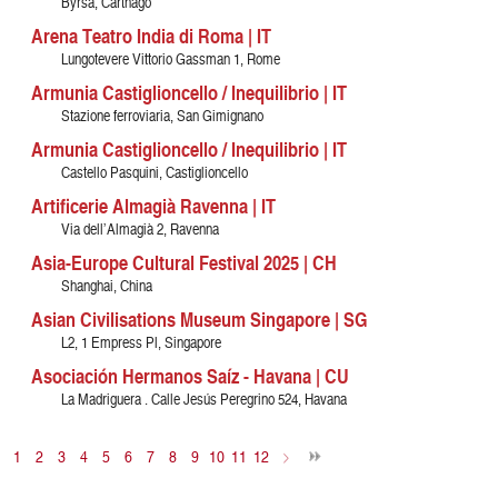
Byrsa, Carthago
Arena Teatro India di Roma | IT
Lungotevere Vittorio Gassman 1, Rome
Armunia Castiglioncello / Inequilibrio | IT
Stazione ferroviaria, San Gimignano
Armunia Castiglioncello / Inequilibrio | IT
Castello Pasquini, Castiglioncello
Artificerie Almagià Ravenna | IT
Via dell’Almagià 2, Ravenna
Asia-Europe Cultural Festival 2025 | CH
Shanghai, China
Asian Civilisations Museum Singapore | SG
L2, 1 Empress Pl, Singapore
Asociación Hermanos Saíz - Havana | CU
La Madriguera . Calle Jesús Peregrino 524, Havana
1
2
3
4
5
6
7
8
9
10
11
12
>