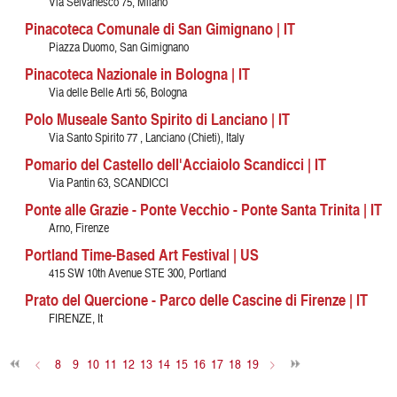
Via Selvanesco 75, Milano
Pinacoteca Comunale di San Gimignano | IT
Piazza Duomo, San Gimignano
Pinacoteca Nazionale in Bologna | IT
Via delle Belle Arti 56, Bologna
Polo Museale Santo Spirito di Lanciano | IT
Via Santo Spirito 77 , Lanciano (Chieti), Italy
Pomario del Castello dell'Acciaiolo Scandicci | IT
Via Pantin 63, SCANDICCI
Ponte alle Grazie - Ponte Vecchio - Ponte Santa Trinita | IT
Arno, Firenze
Portland Time-Based Art Festival | US
415 SW 10th Avenue STE 300, Portland
Prato del Quercione - Parco delle Cascine di Firenze | IT
FIRENZE, It
<
8
9
10
11
12
13
14
15
16
17
18
19
>