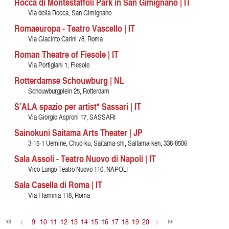
Rocca di Montestaffoli Park in San Gimignano | IT
Via della Rocca, San Gimignano
Romaeuropa - Teatro Vascello | IT
Via Giacinto Carini 78, Roma
Roman Theatre of Fiesole | IT
Via Portigiani 1, Fiesole
Rotterdamse Schouwburg | NL
Schouwburgplein 25, Rotterdam
S’ALA spazio per artist* Sassari | IT
Via Giorgio Asproni 17, SASSARI
Sainokuni Saitama Arts Theater | JP
3-15-1 Uemine, Chuo-ku, Saitama-shi, Saitama-ken, 338-8506
Sala Assoli - Teatro Nuovo di Napoli | IT
Vico Lungo Teatro Nuovo 110, NAPOLI
Sala Casella di Roma | IT
Via Flaminia 118, Roma
<
9
10
11
12
13
14
15
16
17
18
19
20
>