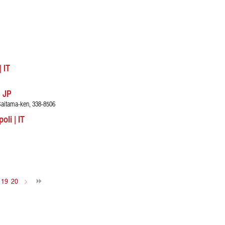
 IT
| JP
Saitama-ken, 338-8506
oli | IT
19
20
>