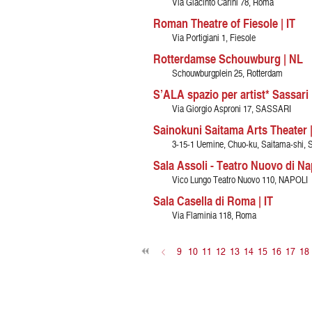
Via Giacinto Carini 78, Roma
Roman Theatre of Fiesole | IT
Via Portigiani 1, Fiesole
Rotterdamse Schouwburg | NL
Schouwburgplein 25, Rotterdam
S’ALA spazio per artist* Sassari |
Via Giorgio Asproni 17, SASSARI
Sainokuni Saitama Arts Theater 
3-15-1 Uemine, Chuo-ku, Saitama-shi, 
Sala Assoli - Teatro Nuovo di Nap
Vico Lungo Teatro Nuovo 110, NAPOLI
Sala Casella di Roma | IT
Via Flaminia 118, Roma
<
9
10
11
12
13
14
15
16
17
18