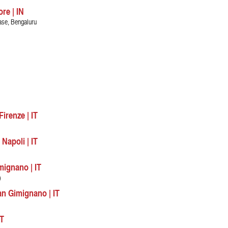
re | IN
ase, Bengaluru
irenze | IT
Napoli | IT
mignano | IT
)
an Gimignano | IT
IT