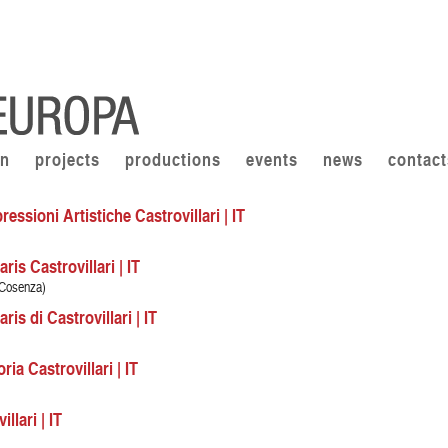
on
projects
productions
events
news
contact
essioni Artistiche Castrovillari | IT
ris Castrovillari | IT
(Cosenza)
is di Castrovillari | IT
ria Castrovillari | IT
llari | IT