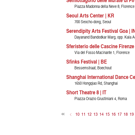
Semiottagono delle Murate di Fir
Piazza Madonna della Neve 8, Florence
Seoul Arts Center | KR
700 Seocho-dong, Seoul
Serendipity Arts Festival Goa | I
Dayanand Bandodkar Marg, opp. Kala Ac
Sferisterio delle Cascine Firenze 
Via del Fosso Macinante 1, Florence
Sfinks Festival | BE
Bessemstraat, Boechout
Shanghai International Dance Ce
1650 Hongqiao Rd, Shanghai
Short Theatre 8 | IT
Piazza Orazio Giustiniani 4, Roma
<
10
11
12
13
14
15
16
17
18
19