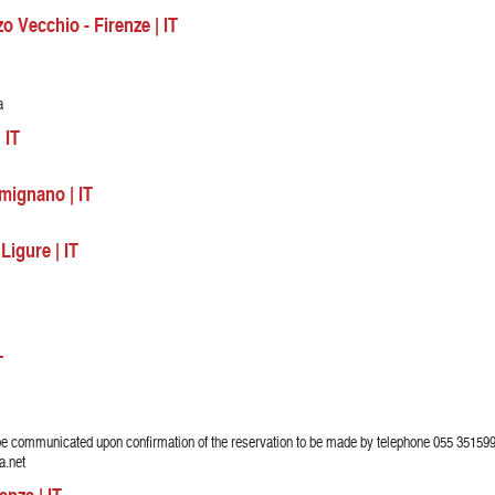
o Vecchio - Firenze | IT
a
 IT
mignano | IT
Ligure | IT
T
be communicated upon confirmation of the reservation to be made by telephone 055 35159
a.net