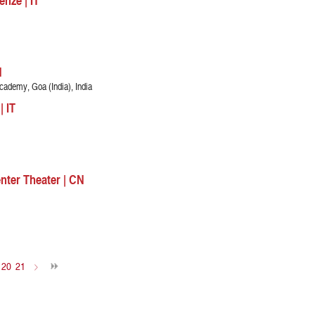
enze | IT
N
ademy, Goa (India), India
| IT
nter Theater | CN
20
21
>