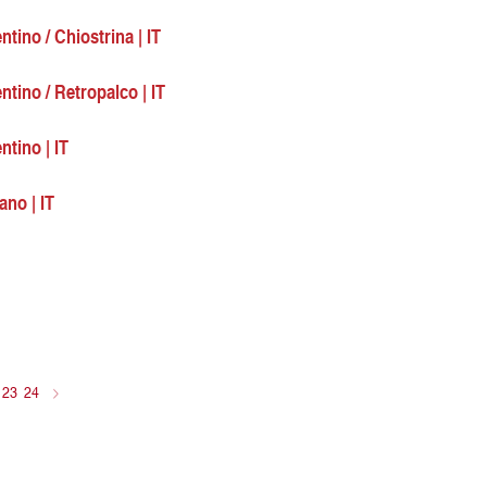
tino / Chiostrina | IT
tino / Retropalco | IT
ntino | IT
ano | IT
23
24
>