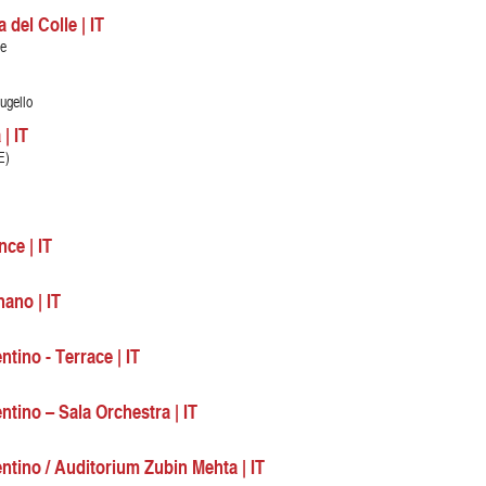
del Colle | IT
le
ugello
| IT
E)
ce | IT
nano | IT
tino - Terrace | IT
ntino – Sala Orchestra | IT
ntino / Auditorium Zubin Mehta | IT