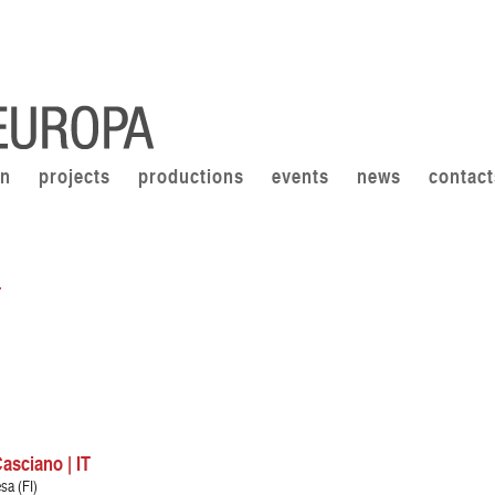
on
projects
productions
events
news
contact
T
asciano | IT
sa (FI)