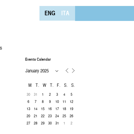
ENG
ITA
s
Events Calendar
M
T
W
T
F
S
S
30
31
1
2
3
4
5
6
7
8
9
10
11
12
13
14
15
16
17
18
19
20
21
22
23
24
25
26
27
28
29
30
31
1
2