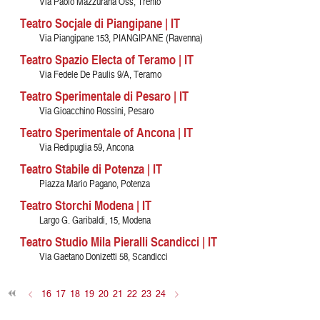
Via Paolo Mazzurana Oss, Trento
Teatro Socjale di Piangipane | IT
Via Piangipane 153, PIANGIPANE (Ravenna)
Teatro Spazio Electa of Teramo | IT
Via Fedele De Paulis 9/A, Teramo
Teatro Sperimentale di Pesaro | IT
Via Gioacchino Rossini, Pesaro
Teatro Sperimentale of Ancona | IT
Via Redipuglia 59, Ancona
Teatro Stabile di Potenza | IT
Piazza Mario Pagano, Potenza
Teatro Storchi Modena | IT
Largo G. Garibaldi, 15, Modena
Teatro Studio Mila Pieralli Scandicci | IT
Via Gaetano Donizetti 58, Scandicci
<
16
17
18
19
20
21
22
23
24
>