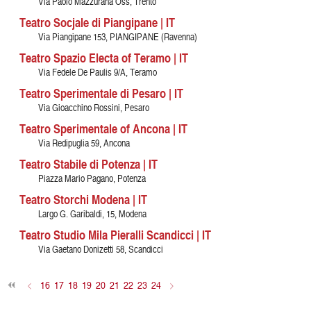
Via Paolo Mazzurana Oss, Trento
Teatro Socjale di Piangipane | IT
Via Piangipane 153, PIANGIPANE (Ravenna)
Teatro Spazio Electa of Teramo | IT
Via Fedele De Paulis 9/A, Teramo
Teatro Sperimentale di Pesaro | IT
Via Gioacchino Rossini, Pesaro
Teatro Sperimentale of Ancona | IT
Via Redipuglia 59, Ancona
Teatro Stabile di Potenza | IT
Piazza Mario Pagano, Potenza
Teatro Storchi Modena | IT
Largo G. Garibaldi, 15, Modena
Teatro Studio Mila Pieralli Scandicci | IT
Via Gaetano Donizetti 58, Scandicci
<
16
17
18
19
20
21
22
23
24
>