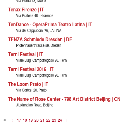
Via Roma 73, Nuoro
Tenax Firenze | IT
Via Pratese 46 , Florence
TenDance - OperaPrima Teatro Latina | IT
Via dei Cappuccini 76, LATINA
TENZA Schmiede Dresden | DE
Pfotenhauerstrasse 59, Dreden
Terni Festival | IT
Viale Luigi Campofregoso 98, Terni
Terni Festival 2016 | IT
Viale Luigi Campofregoso 98, Terni
The Loom Prato | IT
Via Cortesi 20, Prato
The Name of Rose Center - 798 Art District Beijing | CN
Jiuxianqiao Road, Beijing
<
17
18
19
20
21
22
23
24
>