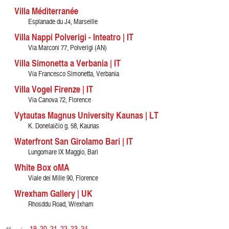
Villa Méditerranée
Esplanade du J4, Marseille
Villa Nappi Polverigi - Inteatro | IT
Via Marconi 77, Polverigi (AN)
Villa Simonetta a Verbania | IT
Via Francesco Simonetta, Verbania
Villa Vogel Firenze | IT
Via Canova 72, Florence
Vytautas Magnus University Kaunas | LT
K. Donelaičio g. 58, Kaunas
Waterfront San Girolamo Bari | IT
Lungomare IX Maggio, Bari
White Box oMA
Viale dei Mille 90, Florence
Wrexham Gallery | UK
Rhosddu Road, Wrexham
<
19
20
21
22
23
24