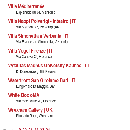
Villa Méditerranée
Esplanade du J4, Marseille
Villa Nappi Polverigi - Inteatro | IT
Via Marconi 77, Polverigi (AN)
Villa Simonetta a Verbania | IT
Via Francesco Simonetta, Verbania
Villa Vogel Firenze | IT
Via Canova 72, Florence
Vytautas Magnus University Kaunas | LT
K. Donelaičio g. 58, Kaunas
Waterfront San Girolamo Bari | IT
Lungomare IX Maggio, Bari
White Box oMA
Viale dei Mille 90, Florence
Wrexham Gallery | UK
Rhosddu Road, Wrexham
<
19
20
21
22
23
24