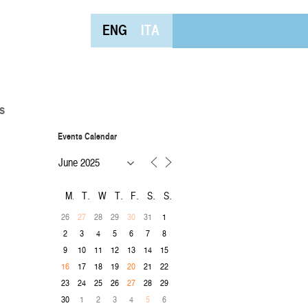
ENG
ITA
s
Events Calendar
M
T
W
T
F
S
S
26
28
29
31
1
27
30
2
3
4
5
6
7
8
9
10
11
12
13
14
15
17
18
19
21
22
16
20
23
24
25
26
28
29
27
30
1
2
3
4
6
5