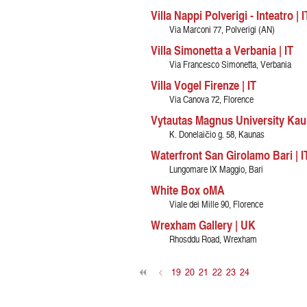
Villa Nappi Polverigi - Inteatro | I
Via Marconi 77, Polverigi (AN)
Villa Simonetta a Verbania | IT
Via Francesco Simonetta, Verbania
Villa Vogel Firenze | IT
Via Canova 72, Florence
Vytautas Magnus University Kau
K. Donelaičio g. 58, Kaunas
Waterfront San Girolamo Bari | I
Lungomare IX Maggio, Bari
White Box oMA
Viale dei Mille 90, Florence
Wrexham Gallery | UK
Rhosddu Road, Wrexham
<
19
20
21
22
23
24