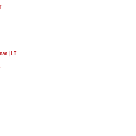
T
nas | LT
T