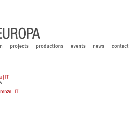
on
projects
productions
events
news
contact
 | IT
OA
renze | IT