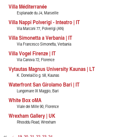
Villa Méditerranée
Esplanade du J4, Marseille
Villa Nappi Polverigi - Inteatro | IT
Via Marconi 77, Polverigi (AN)
Villa Simonetta a Verbania | IT
Via Francesco Simonetta, Verbania
Villa Vogel Firenze | IT
Via Canova 72, Florence
Vytautas Magnus University Kaunas | LT
K. Donelaičio g. 58, Kaunas
Waterfront San Girolamo Bari | IT
Lungomare IX Maggio, Bari
White Box oMA
Viale dei Mille 90, Florence
Wrexham Gallery | UK
Rhosddu Road, Wrexham
<
19
20
21
22
23
24