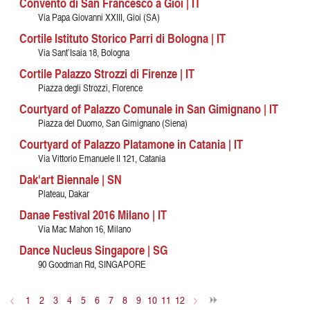
Convento di San Francesco a Gioi | IT
Via Papa Giovanni XXIII, Gioi (SA)
Cortile Istituto Storico Parri di Bologna | IT
Via Sant’Isaia 18, Bologna
Cortile Palazzo Strozzi di Firenze | IT
Piazza degli Strozzi, Florence
Courtyard of Palazzo Comunale in San Gimignano | IT
Piazza del Duomo, San Gimignano (Siena)
Courtyard of Palazzo Platamone in Catania | IT
Via Vittorio Emanuele II 121, Catania
Dak'art Biennale | SN
Plateau, Dakar
Danae Festival 2016 Milano | IT
Via Mac Mahon 16, Milano
Dance Nucleus Singapore | SG
90 Goodman Rd, SINGAPORE
<
1
2
3
4
5
6
7
8
9
10
11
12
>