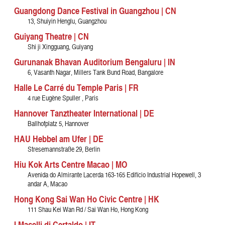
Guangdong Dance Festival in Guangzhou | CN
13, Shuiyin Henglu, Guangzhou
Guiyang Theatre | CN
Shi ji Xingguang, Guiyang
Gurunanak Bhavan Auditorium Bengaluru | IN
6, Vasanth Nagar, Millers Tank Bund Road, Bangalore
Halle Le Carré du Temple Paris | FR
4 rue Eugène Spuller , Paris
Hannover Tanztheater International | DE
Ballhofplatz 5, Hannover
HAU Hebbel am Ufer | DE
Stresemannstraße 29, Berlin
Hiu Kok Arts Centre Macao | MO
Avenida do Almirante Lacerda 163-165 Edifício Industrial Hopewell, 3
andar A, Macao
Hong Kong Sai Wan Ho Civic Centre | HK
111 Shau Kei Wan Rd / Sai Wan Ho, Hong Kong
I Macelli di Certaldo | IT