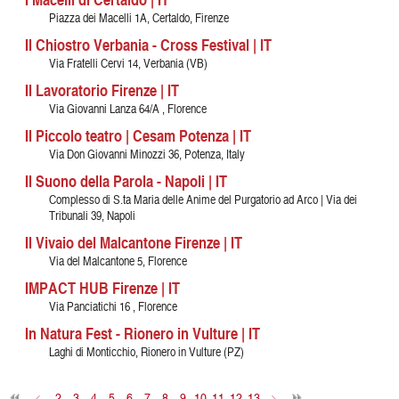
Piazza dei Macelli 1A, Certaldo, Firenze
Il Chiostro Verbania - Cross Festival | IT
Via Fratelli Cervi 14, Verbania (VB)
Il Lavoratorio Firenze | IT
Via Giovanni Lanza 64/A , Florence
Il Piccolo teatro | Cesam Potenza | IT
Via Don Giovanni Minozzi 36, Potenza, Italy
Il Suono della Parola - Napoli | IT
Complesso di S.ta Maria delle Anime del Purgatorio ad Arco | Via dei
Tribunali 39, Napoli
Il Vivaio del Malcantone Firenze | IT
Via del Malcantone 5, Florence
IMPACT HUB Firenze | IT
Via Panciatichi 16 , Florence
In Natura Fest - Rionero in Vulture | IT
Laghi di Monticchio, Rionero in Vulture (PZ)
<
2
3
4
5
6
7
8
9
10
11
12
13
>