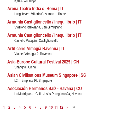
Byrsa, Carthago
Arena Teatro India di Roma | IT
Lungotevere Vittorio Gassman 1, Rome
Armunia Castiglioncello / Inequilibrio | IT
Stazione ferroviaria, San Gimignano
Armunia Castiglioncello / Inequilibrio | IT
Castello Pasquini, Castiglioncello
Artificerie Almagià Ravenna | IT
Via dell’Almagià 2, Ravenna
Asia-Europe Cultural Festival 2025 | CH
Shanghai, China
Asian Civilisations Museum Singapore | SG
L2, 1 Empress Pl, Singapore
Asociación Hermanos Saíz - Havana | CU
La Madriguera . Calle Jesús Peregrino 524, Havana
1
2
3
4
5
6
7
8
9
10
11
12
>