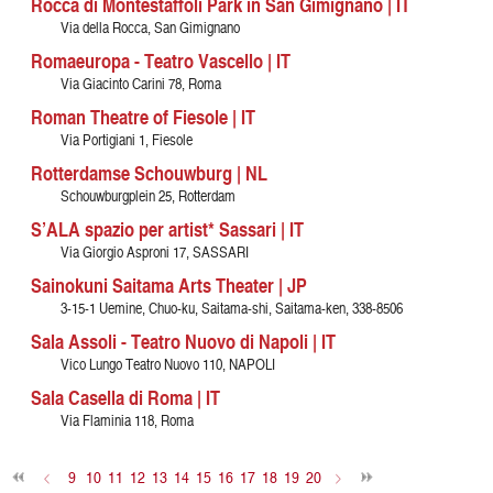
Rocca di Montestaffoli Park in San Gimignano | IT
Via della Rocca, San Gimignano
Romaeuropa - Teatro Vascello | IT
Via Giacinto Carini 78, Roma
Roman Theatre of Fiesole | IT
Via Portigiani 1, Fiesole
Rotterdamse Schouwburg | NL
Schouwburgplein 25, Rotterdam
S’ALA spazio per artist* Sassari | IT
Via Giorgio Asproni 17, SASSARI
Sainokuni Saitama Arts Theater | JP
3-15-1 Uemine, Chuo-ku, Saitama-shi, Saitama-ken, 338-8506
Sala Assoli - Teatro Nuovo di Napoli | IT
Vico Lungo Teatro Nuovo 110, NAPOLI
Sala Casella di Roma | IT
Via Flaminia 118, Roma
<
9
10
11
12
13
14
15
16
17
18
19
20
>