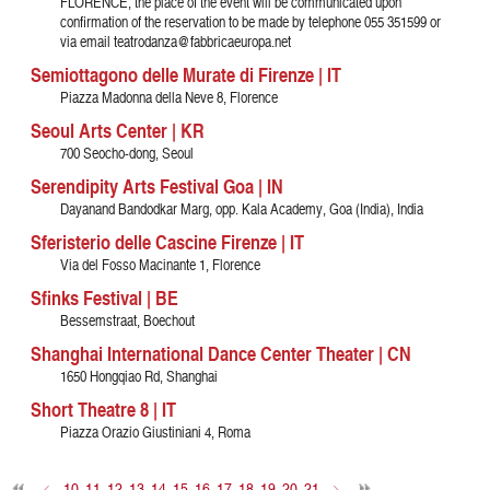
FLORENCE, the place of the event will be communicated upon
confirmation of the reservation to be made by telephone 055 351599 or
via email teatrodanza@fabbricaeuropa.net
Semiottagono delle Murate di Firenze | IT
Piazza Madonna della Neve 8, Florence
Seoul Arts Center | KR
700 Seocho-dong, Seoul
Serendipity Arts Festival Goa | IN
Dayanand Bandodkar Marg, opp. Kala Academy, Goa (India), India
Sferisterio delle Cascine Firenze | IT
Via del Fosso Macinante 1, Florence
Sfinks Festival | BE
Bessemstraat, Boechout
Shanghai International Dance Center Theater | CN
1650 Hongqiao Rd, Shanghai
Short Theatre 8 | IT
Piazza Orazio Giustiniani 4, Roma
<
10
11
12
13
14
15
16
17
18
19
20
21
>