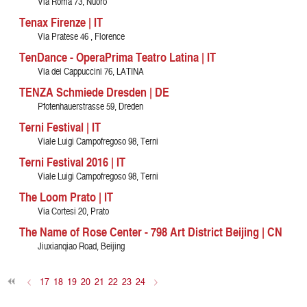
Via Roma 73, Nuoro
Tenax Firenze | IT
Via Pratese 46 , Florence
TenDance - OperaPrima Teatro Latina | IT
Via dei Cappuccini 76, LATINA
TENZA Schmiede Dresden | DE
Pfotenhauerstrasse 59, Dreden
Terni Festival | IT
Viale Luigi Campofregoso 98, Terni
Terni Festival 2016 | IT
Viale Luigi Campofregoso 98, Terni
The Loom Prato | IT
Via Cortesi 20, Prato
The Name of Rose Center - 798 Art District Beijing | CN
Jiuxianqiao Road, Beijing
<
17
18
19
20
21
22
23
24
>