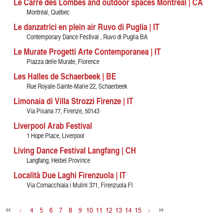
Le Carré des Lombes and outdoor spaces Montréal | CA
Montréal, Québec
Le danzatrici en plein air Ruvo di Puglia | IT
Contemporary Dance Festival , Ruvo di Puglia BA
Le Murate Progetti Arte Contemporanea | IT
Piazza delle Murate, Florence
Les Halles de Schaerbeek | BE
Rue Royale-Sainte-Marie 22, Schaerbeek
Limonaia di Villa Strozzi Firenze | IT
Via Pisana 77, Firenze, 50143
Liverpool Arab Festival
1 Hope Place, Liverpool
Living Dance Festival Langfang | CH
Langfang, Heibei Province
Località Due Laghi Firenzuola | IT
Via Cornacchiaia i Mulini 371, Firenzuola FI
<
4
5
6
7
8
9
10
11
12
13
14
15
>