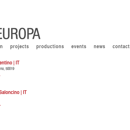
on
projects
productions
events
news
contact
ntino | IT
ino, 50019
T
Saloncino | IT
T