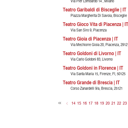
Via Pier Lombardo 14 , Milano
Teatro Garibaldi di Bisceglie | IT
Piazza Margherita Di Savoia, Bisceglie
Teatro Gioco Vita di Piacenza | I
Via San Siro 9, Piacenza
Teatro Gioia di Piacenza | IT
Via Mechiorre Gioia 20, Piacenza, 2912
Teatro Goldoni di Livorno | IT
Via Carlo Goldoni 83, Livorno
Teatro Goldoni in Florence | IT
Via Santa Maria 15, Firenze, FI, 50125
Teatro Grande di Brescia | IT
Corso Zanardelli 9/a, Brescia, 25121
<
14
15
16
17
18
19
20
21
22
23