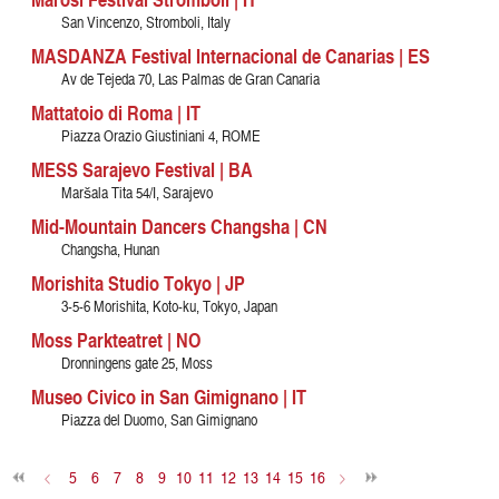
San Vincenzo, Stromboli, Italy
MASDANZA Festival Internacional de Canarias | ES
Av de Tejeda 70, Las Palmas de Gran Canaria
Mattatoio di Roma | IT
Piazza Orazio Giustiniani 4, ROME
MESS Sarajevo Festival | BA
Maršala Tita 54/I, Sarajevo
Mid-Mountain Dancers Changsha | CN
Changsha, Hunan
Morishita Studio Tokyo | JP
3-5-6 Morishita, Koto-ku, Tokyo, Japan
Moss Parkteatret | NO
Dronningens gate 25, Moss
Museo Civico in San Gimignano | IT
Piazza del Duomo, San Gimignano
<
5
6
7
8
9
10
11
12
13
14
15
16
>