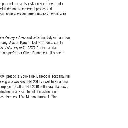
orpo per metterle a disposizione del movimento
iali del nostro essere. Il processo di
li; nella seconda parte il lavoro si focalizzerà
otte Zerbey e Alessandro Certini, Julyen Hamilton,
pany, Ayelen Parolin. Nel 2011 fonda con la
a si alza in piedi!
,
OZIO
. Partecipa alla
afa e performer Silvia Bennet cura il progetto
004 presso la Scuola del Balletto di Toscana. Nel
oreografia
Menteur
. Nel 2011 vince l’International
ompagnia Stalker. Nel 2015 collabora alla nuova
oduzione realizzata in collaborazione con
sibisce con Lü a Milano durante il “Nao