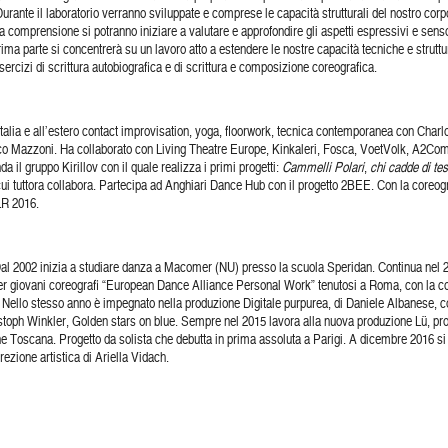
. Durante il laboratorio verranno sviluppate e comprese le capacità strutturali del nostro c
 comprensione si potranno iniziare a valutare e approfondire gli aspetti espressivi e sensor
a parte si concentrerà su un lavoro atto a estendere le nostre capacità tecniche e struttura
sercizi di scrittura autobiografica e di scrittura e composizione coreografica.
italia e all’estero contact improvisation, yoga, floorwork, tecnica contemporanea con Charl
o Mazzoni. Ha collaborato con Living Theatre Europe, Kinkaleri, Fosca, VoetVolk, A2Com
 il gruppo Kirillov con il quale realizza i primi progetti:
Cammelli Polari
,
chi cadde di test
cui tuttora collabora. Partecipa ad Anghiari Dance Hub con il progetto 2BEE. Con la coreogr
LR 2016.
l 2002 inizia a studiare danza a Macomer (NU) presso la scuola Speridan. Continua nel 2
per giovani coreografi “European Dance Alliance Personal Work” tenutosi a Roma, con la c
Nello stesso anno è impegnato nella produzione Digitale purpurea, di Daniele Albanese, c
stoph Winkler, Golden stars on blue. Sempre nel 2015 lavora alla nuova produzione Lü, pr
oscana. Progetto da solista che debutta in prima assoluta a Parigi. A dicembre 2016 si e
rezione artistica di Ariella Vidach.