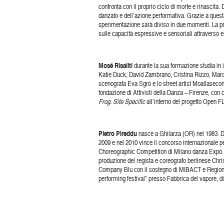
confronta con il proprio ciclo di morte e rinascita
danzato e dell’azione performativa. Grazie a questa
sperimentazione sarà diviso in due momenti. La prim
sulle capacità espressive e sensoriali attraverso e
Mosé Risaliti
durante la sua formazione studia in 
Katie Duck, David Zambrano, Cristina Rizzo, Marc
scenografa Eva Sgrò e lo street artist Moallaseconda
fondazione di Attivisti della Danza – Firenze, con 
Frog. Site Specific
all’interno del progetto Open F
Pietro Pireddu
nasce a Ghilarza (OR) nel 1983. Da
2009 e nel 2010 vince il concorso internazionale 
Choreographic Competition di Milano danza Expò. 
produzione del regista e coreografo berlinese Chri
Company Blu con il sostegno di MIBACT e Regione T
performing festival” presso Fabbrica del vapore, di