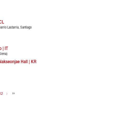
 CL
arrio Lastarria, Santiago
 | IT
Siena)
akseonjae Hall | KR
12
>