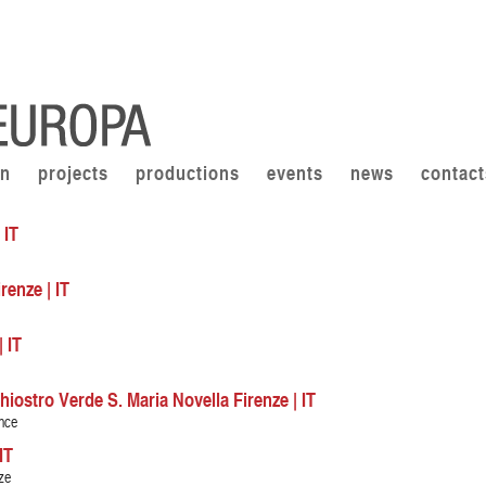
on
projects
productions
events
news
contact
 IT
enze | IT
 IT
iostro Verde S. Maria Novella Firenze | IT
nce
IT
ze