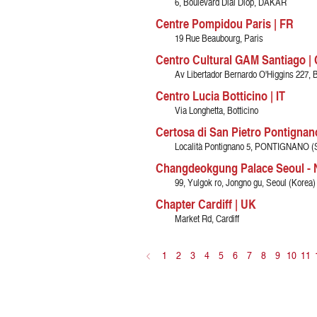
6, Boulevard Dial Diop, DAKAR
Centre Pompidou Paris | FR
19 Rue Beaubourg, Paris
Centro Cultural GAM Santiago |
Av Libertador Bernardo O'Higgins 227, B
Centro Lucia Botticino | IT
Via Longhetta, Botticino
Certosa di San Pietro Pontignano
Località Pontignano 5, PONTIGNANO (
Changdeokgung Palace Seoul - N
99, Yulgok ro, Jongno gu, Seoul (Korea)
Chapter Cardiff | UK
Market Rd, Cardiff
<
1
2
3
4
5
6
7
8
9
10
11