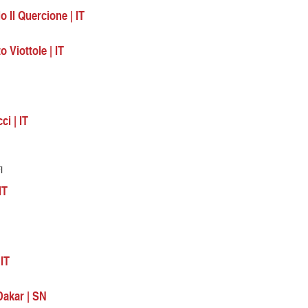
o Il Quercione | IT
 Viottole | IT
ci | IT
I
IT
IT
Dakar | SN