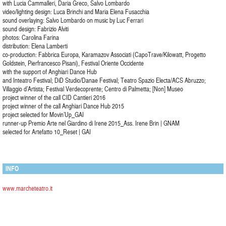
with Lucia Cammalleri, Daria Greco, Salvo Lombardo
video/lighting design: Luca Brinchi and Maria Elena Fusacchia
sound overlaying: Salvo Lombardo on music by Luc Ferrari
sound design: Fabrizio Alviti
photos: Carolina Farina
distribution: Elena Lamberti
co-production: Fabbrica Europa, Karamazov Associati (CapoTrave/Kilowatt, Progetto
Goldstein, Pierfrancesco Pisani), Festival Oriente Occidente
with the support of Anghiari Dance Hub
and Inteatro Festival; DiD Studio/Danae Festival; Teatro Spazio Electa/ACS Abruzzo;
Villaggio d’Artista; Festival Verdecoprente; Centro di Palmetta; [Non] Museo
project winner of the call CID Cantieri 2016
project winner of the call Anghiari Dance Hub 2015
project selected for Movin’Up_GAI
runner-up Premio Arte nel Giardino di Irene 2015_Ass. Irene Brin | GNAM
selected for Artefatto 10_Reset | GAI
INFO
www.marcheteatro.it