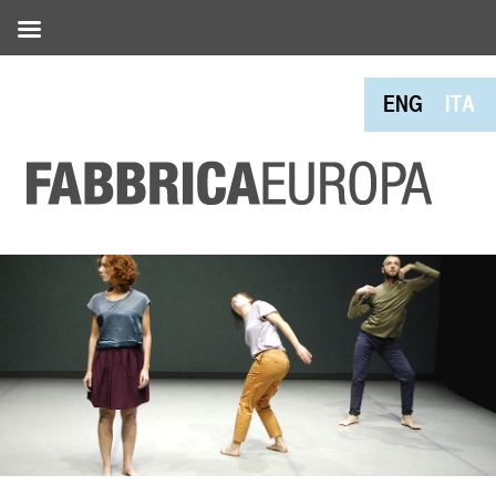
ENG
ITA