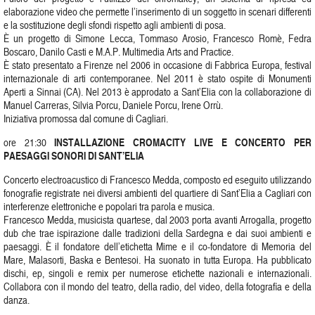
elaborazione video che permette l’inserimento di un soggetto in scenari differenti
e la sostituzione degli sfondi rispetto agli ambienti di posa.
È un progetto di Simone Lecca, Tommaso Arosio, Francesco Romè, Fedra
Boscaro, Danilo Casti e M.A.P. Multimedia Arts and Practice.
È stato presentato a Firenze nel 2006 in occasione di Fabbrica Europa, festival
internazionale di arti contemporanee. Nel 2011 è stato ospite di Monumenti
Aperti a Sinnai (CA). Nel 2013 è approdato a Sant’Elia con la collaborazione di
Manuel Carreras, Silvia Porcu, Daniele Porcu, Irene Orrù.
Iniziativa promossa dal comune di Cagliari.
INSTALLAZIONE CROMACITY LIVE E CONCERTO PER
ore 21:30
PAESAGGI SONORI DI SANT’ELIA
Concerto electroacustico di Francesco Medda, composto ed eseguito utilizzando
fonografie registrate nei diversi ambienti del quartiere di Sant’Elia a Cagliari con
interferenze elettroniche e popolari tra parola e musica.
Francesco Medda, musicista quartese, dal 2003 porta avanti Arrogalla, progetto
dub che trae ispirazione dalle tradizioni della Sardegna e dai suoi ambienti e
paesaggi. È il fondatore dell’etichetta Mime e il co-fondatore di Memoria del
Mare, Malasorti, Baska e Bentesoi. Ha suonato in tutta Europa. Ha pubblicato
dischi, ep, singoli e remix per numerose etichette nazionali e internazionali.
Collabora con il mondo del teatro, della radio, del video, della fotografia e della
danza.