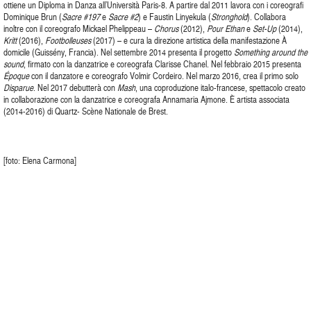
ottiene un Diploma in Danza all’Università Paris-8. A partire dal 2011 lavora con i coreografi
Dominique Brun (
Sacre #197
e
Sacre #2
) e Faustin Linyekula (
Stronghold
). Collabora
inoltre con il coreografo Mickael Phelippeau –
Chorus
(2012),
Pour Ethan
e
Set-Up
(2014),
Kritt
(2016),
Footbolleuses
(2017) – e cura la direzione artistica della manifestazione À
domicile (Guissény, Francia). Nel settembre 2014 presenta il progetto
Something around the
sound
, firmato con la danzatrice e coreografa Clarisse Chanel. Nel febbraio 2015 presenta
Époque
con il danzatore e coreografo Volmir Cordeiro. Nel marzo 2016, crea il primo solo
Disparue
. Nel 2017 debutterà con
Mash
, una coproduzione italo-francese, spettacolo creato
in collaborazione con la danzatrice e coreografa Annamaria Ajmone. È artista associata
(2014-2016) di Quartz- Scène Nationale de Brest.
[foto: Elena Carmona]