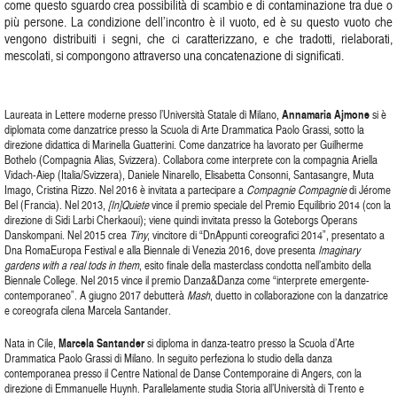
come questo sguardo crea possibilità di scambio e di contaminazione tra due o
più persone. La condizione dell’incontro è il vuoto, ed è su questo vuoto che
vengono distribuiti i segni, che ci caratterizzano, e che tradotti, rielaborati,
mescolati, si compongono attraverso una concatenazione di significati.
Laureata in Lettere moderne presso l’Università Statale di Milano,
Annamaria Ajmone
si è
diplomata come danzatrice presso la Scuola di Arte Drammatica Paolo Grassi, sotto la
direzione didattica di Marinella Guatterini. Come danzatrice ha lavorato per Guilherme
Bothelo (Compagnia Alias, Svizzera). Collabora come interprete con la compagnia Ariella
Vidach-Aiep (Italia/Svizzera), Daniele Ninarello, Elisabetta Consonni, Santasangre, Muta
Imago, Cristina Rizzo. Nel 2016 è invitata a partecipare a
Compagnie
Compagnie
di Jérome
Bel (Francia). Nel 2013,
[In]Quiete
vince il premio speciale del Premio Equilibrio 2014 (con la
direzione di Sidi Larbi Cherkaoui); viene quindi invitata presso la Goteborgs Operans
Danskompani. Nel 2015 crea
Tiny
, vincitore di “DnAppunti coreografici 2014”, presentato a
Dna RomaEuropa Festival e alla Biennale di Venezia 2016, dove presenta
Imaginary
gardens with a real tods in them
, esito finale della masterclass condotta nell’ambito della
Biennale College. Nel 2015 vince il premio Danza&Danza come “interprete emergente-
contemporaneo”. A giugno 2017 debutterà
Mash
, duetto in collaborazione con la danzatrice
e coreografa cilena Marcela Santander.
Nata in Cile,
Marcela Santander
si diploma in danza-teatro presso la Scuola d’Arte
Drammatica Paolo Grassi di Milano. In seguito perfeziona lo studio della danza
contemporanea presso il Centre National de Danse Contemporaine di Angers, con la
direzione di Emmanuelle Huynh. Parallelamente studia Storia all’Università di Trento e