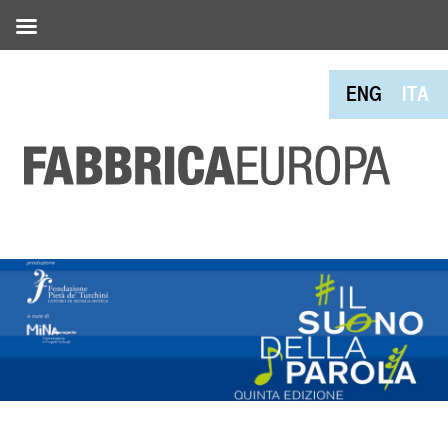
ENG
ITA