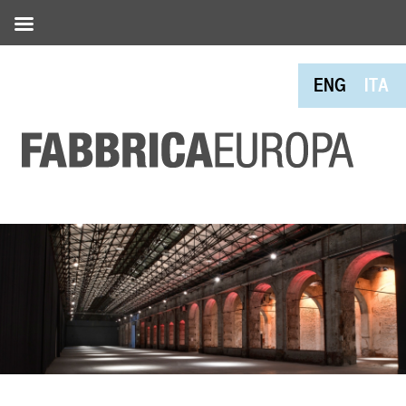
ENG
ITA