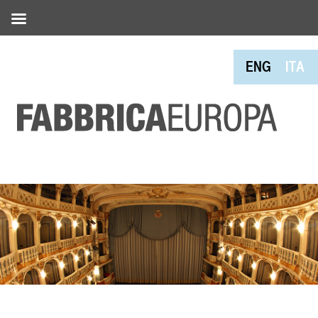
ENG
ITA