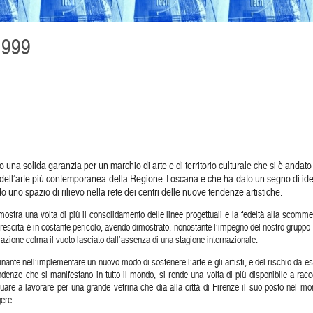
999
o una solida garanzia per un marchio di arte e di territorio culturale che si è anda
e dell’arte più contemporanea della Regione Toscana e che ha dato un segno di ident
no spazio di rilievo nella rete dei centri delle nuove tendenze artistiche.
ostra una volta di più il consolidamento delle linee progettuali e la fedeltà alla sco
 crescita è in costante pericolo, avendo dimostrato, nonostante l’impegno del nostro gruppo 
mazione colma il vuoto lasciato dall’assenza di una stagione internazionale.
inante nell’implementare un nuovo modo di sostenere l’arte e gli artisti, e del rischio da 
endenze che si manifestano in tutto il mondo, si rende una volta di più disponibile a rac
ntinuare a lavorare per una grande vetrina che dia alla città di Firenze il suo posto nel 
gere.