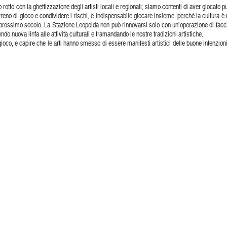
tto con la ghettizzazione degli artisti locali e regionali; siamo contenti di aver giocato pu
rreno di gioco e condividere i rischi, è indispensabile giocare insieme: perché la cultura è
 prossimo secolo. La Stazione Leopolda non può rinnovarsi solo con un’operazione di facci
endo nuova linfa alle attività culturali e tramandando le nostre tradizioni artistiche.
gioco, e capire che le arti hanno smesso di essere manifesti artistici delle buone intenzioni