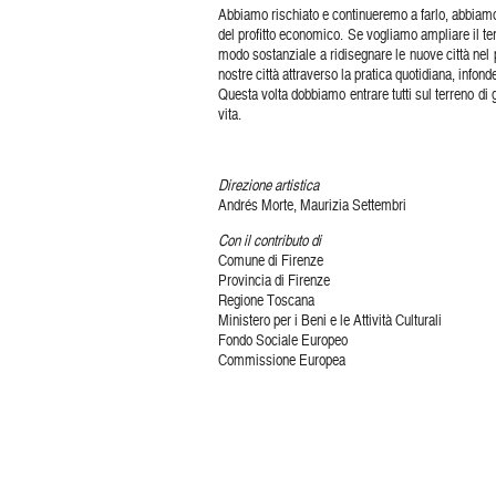
Abbiamo rischiato e continueremo a farlo, abbiamo ro
del profitto economico. Se vogliamo ampliare il te
modo sostanziale a ridisegnare le nuove città nel
nostre città attraverso la pratica quotidiana, infond
Questa volta dobbiamo entrare tutti sul terreno di 
vita.
Direzione artistica
Andrés Morte, Maurizia Settembri
Con il contributo di
Comune di Firenze
Provincia di Firenze
Regione Toscana
Ministero per i Beni e le Attività Culturali
Fondo Sociale Europeo
Commissione Europea