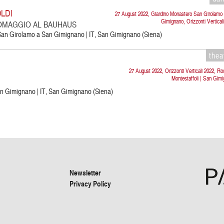
LDI
27 August 2022, Giardino Monastero San Girolamo
Gimignano, Orizzonti Vertical
OMAGGIO AL BAUHAUS
San Girolamo a San Gimignano | IT, San Gimignano (Siena)
thea
27 August 2022, Orizzonti Verticali 2022, Ro
Montestaffoli | San Gim
San Gimignano | IT, San Gimignano (Siena)
Newsletter
Privacy Policy