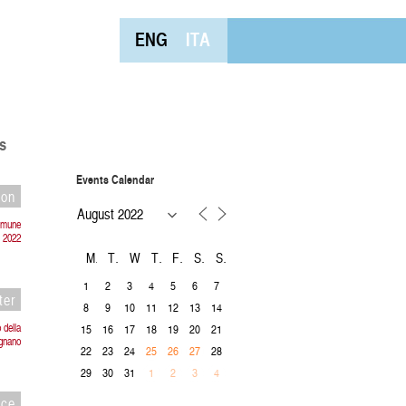
ENG
ITA
s
Events Calendar
ion
Comune
i 2022
M
T
W
T
F
S
S
1
2
3
4
5
6
7
ter
8
9
10
11
12
13
14
 della
15
16
17
18
19
20
21
ignano
22
23
24
28
25
26
27
29
30
31
1
2
3
4
nce