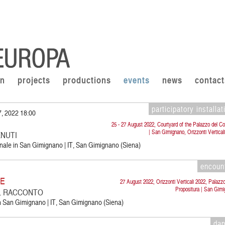
on
projects
productions
events
news
contact
participatory installat
7, 2022 18:00
25 - 27 August 2022, Courtyard of the Palazzo del 
| San Gimignano, Orizzonti Vertical
ENUTI
nale in San Gimignano | IT, San Gimignano (Siena)
encoun
NE
27 August 2022, Orizzonti Verticali 2022, Palazzo
Propositura | San Gim
IL RACCONTO
in San Gimignano | IT, San Gimignano (Siena)
da