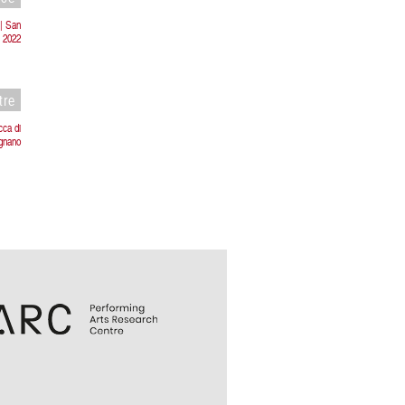
 | San
i 2022
tre
cca di
ignano