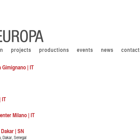
on
projects
productions
events
news
contact
n Gimignano | IT
 IT
ter Milano | IT
 Dakar | SN
, Dakar, Senegal