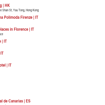
g | HK
Sze Shan St, Yau Tong, Hong Kong
a Polimoda Firenze | IT
aces in Florence | IT
nce
 | IT
 IT
tel | IT
l de Canarias | ES