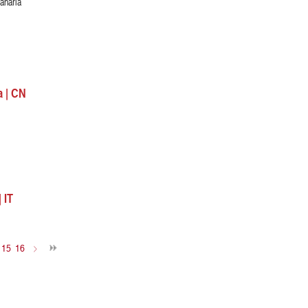
anaria
 | CN
 IT
15
16
>