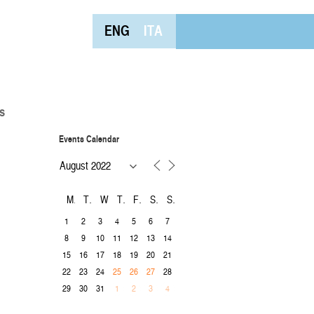
ENG
ITA
s
Events Calendar
M
T
W
T
F
S
S
1
2
3
4
5
6
7
8
9
10
11
12
13
14
15
16
17
18
19
20
21
22
23
24
28
25
26
27
29
30
31
1
2
3
4