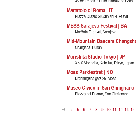
Av de Tejeda 70, Las Palmas de Gran C
Mattatoio di Roma | IT
Piazza Orazio Giustiniani 4, ROME
MESS Sarajevo Festival | BA
Maršala Tita 54/I, Sarajevo
Mid-Mountain Dancers Changsha
Changsha, Hunan
Morishita Studio Tokyo | JP
3-5-6 Morishita, Koto-ku, Tokyo, Japan
Moss Parkteatret | NO
Dronningens gate 25, Moss
Museo Civico in San Gimignano |
Piazza del Duomo, San Gimignano
<
5
6
7
8
9
10
11
12
13
14