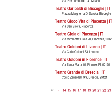
Via Pier Lombardo 14 , Milano
Teatro Garibaldi di Bisceglie | IT
Piazza Margherita Di Savoia, Bisceglie
Teatro Gioco Vita di Piacenza | I
Via San Siro 9, Piacenza
Teatro Gioia di Piacenza | IT
Via Mechiorre Gioia 20, Piacenza, 2912
Teatro Goldoni di Livorno | IT
Via Carlo Goldoni 83, Livorno
Teatro Goldoni in Florence | IT
Via Santa Maria 15, Firenze, FI, 50125
Teatro Grande di Brescia | IT
Corso Zanardelli 9/a, Brescia, 25121
<
14
15
16
17
18
19
20
21
22
23