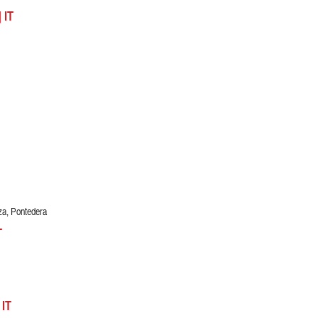
 IT
za, Pontedera
T
 IT