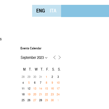
ENG
ITA
s
Events Calendar
M
T
W
T
F
S
S
28
29
30
31
2
3
1
4
6
7
5
8
9
10
11
12
13
14
15
16
17
18
19
20
21
22
23
24
25
26
28
27
29
30
1