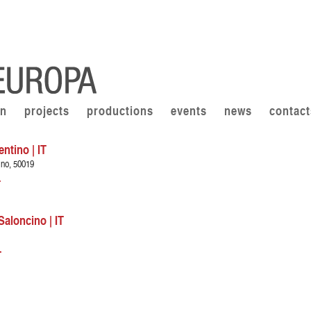
on
projects
productions
events
news
contact
ntino | IT
ino, 50019
T
Saloncino | IT
T